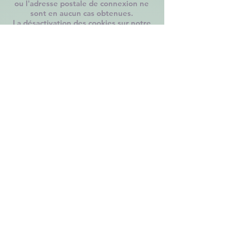
ou l'adresse postale de connexion ne
sont en aucun cas obtenues.
La désactivation des cookies sur notre
site est tout à fait possible sans baisse
de qualité. Vous pouvez configurer
votre ordinateur pour refuser
l’installation des cookies :
Mozilla Firefox
Google Chrome
Apple Safari
Internet Explorer
​​​​Conformément à la
loi "
informatique et
libertés
"
, vous pouvez exercer votre
droit d'accès aux données vous
concernant et les faire rectifier en nous
contactant.