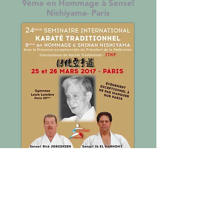
9ème en Hommage à Senseï
Nishiyama- Paris