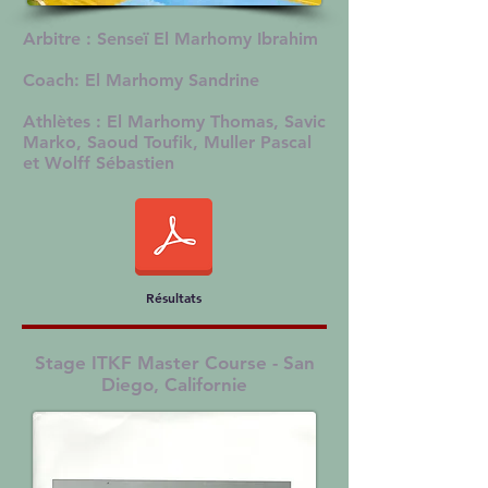
Arbitre : Senseï El Marhomy Ibrahim
Coach: El Marhomy Sandrine
Athlètes : El Marhomy Thomas, Savic
Marko, Saoud Toufik, Muller Pascal
et Wolff Sébastien
Résultats
Stage ITKF Master Course - San
Diego, Californie