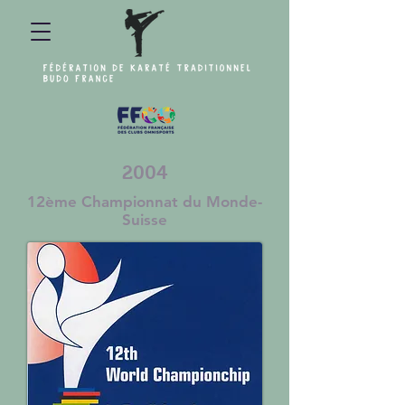
2004
12ème Championnat du Monde-
Suisse