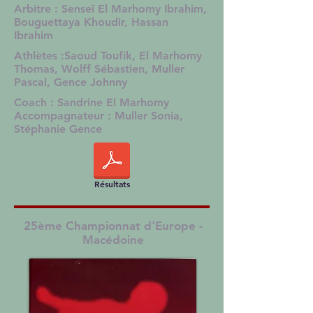
Arbitre : Senseï El Marhomy Ibrahim,
Bouguettaya Khoudir, Hassan
Ibrahim
Athlètes :Saoud Toufik, El Marhomy
Thomas, Wolff Sébastien, Muller
Pascal, Gence Johnny
Coach : Sandrine El Marhomy
Accompagnateur : Muller Sonia,
Stéphanie Gence
Résultats
25ème Championnat d'Europe -
Macédoine