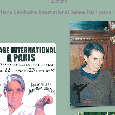
1997
4ème Séminaire International Senseï Nishiyama -